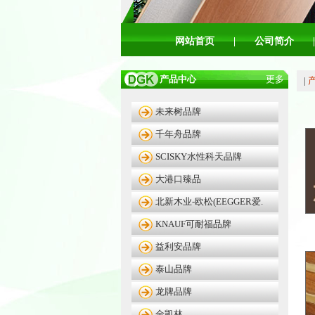
网站首页
|
公司简介
|
产品中心
更多
|
未来树品牌
千年舟品牌
SCISKY水性科天品牌
大港口臻品
北新木业-欧松(EEGGER爱.
KNAUF可耐福品牌
益利安品牌
泰山品牌
龙牌品牌
金凯林