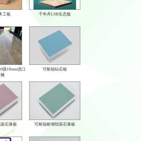
木工板
千年舟LSB生态板
0级18mm进口
可耐福钻石板
红橡
纸面石膏板
可耐福耐潮纸面石膏板