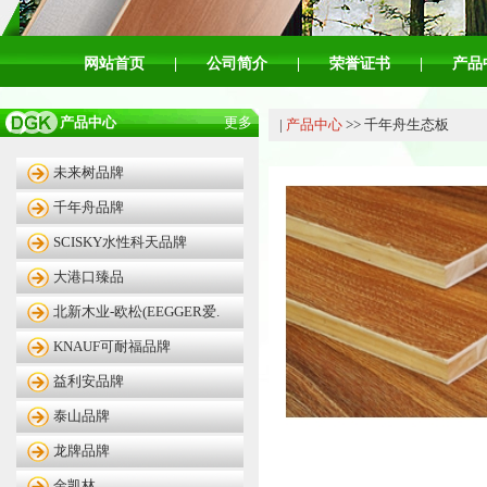
网站首页
|
公司简介
|
荣誉证书
|
产品
产品中心
更多
|
产品中心
>> 千年舟生态板
未来树品牌
千年舟品牌
SCISKY水性科天品牌
大港口臻品
北新木业-欧松(EEGGER爱.
KNAUF可耐福品牌
益利安品牌
泰山品牌
龙牌品牌
金凯林